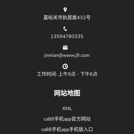
嘉峪关市执居崖432号
13594780335
jinnian@www.j9.com
工作时间: 上午9点 - 下午6点
网站地图
XML
ca88手机app官方网站
ca88手机app手机版入口