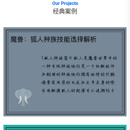
Our Projects
经典案例