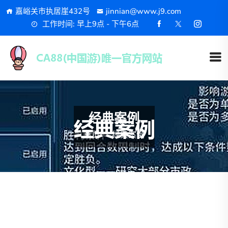
嘉峪关市执居崖432号
jinnian@www.j9.com
工作时间: 早上9点 - 下午6点
经典案例
首页
经典案例